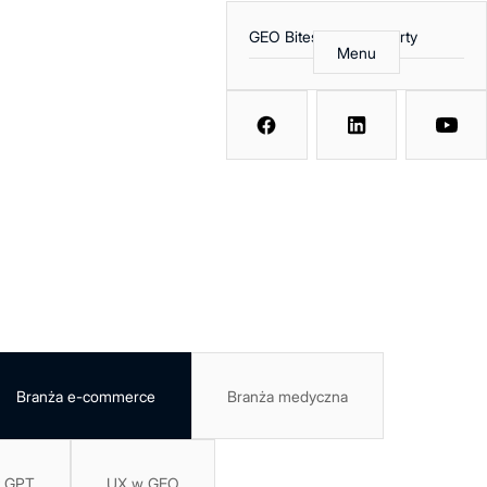
GEO Bites
Raporty
Menu
Branża e-commerce
Branża medyczna
t GPT
UX w GEO