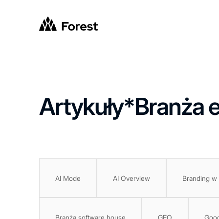
Artykuły
*
Branża 
AI Mode
AI Overview
Branding w
Branża software house
GEO
Goog