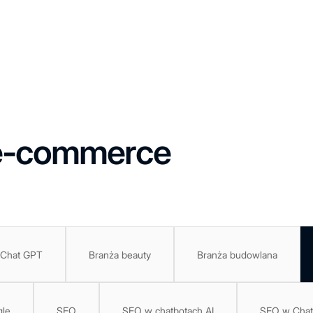
e-commerce
 Chat GPT
Branża beauty
Branża budowlana
le
SEO
SEO w chatbotach AI
SEO w Cha